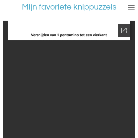
Mijn favoriete knippuzzels
Ga
direct
naar
de
hoofdinhoud