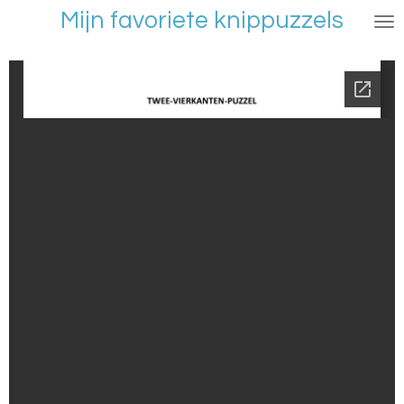
Mijn favoriete knippuzzels
Ga
direct
naar
de
hoofdinhoud